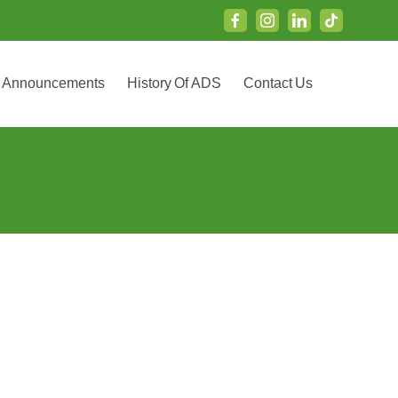
Announcements
History Of ADS
Contact Us