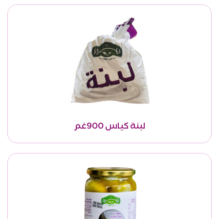
لبنة كياس 900غم